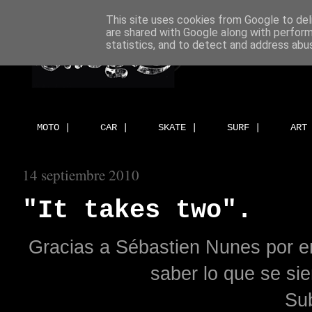
This site uses cookies from Google to deli
are shared with Google along with perform
statistics, and to detect and address abu
MOTO |
CAR |
SKATE |
SURF |
ART
14 septiembre 2010
"It takes two".
Gracias a Sébastien Nunes por en
saber lo que se sie
Sub