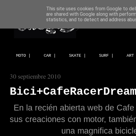
This site uses cookies from Google to deli
are shared with Google along with perform
statistics, and to detect and address abu
MOTO |
CAR |
SKATE |
SURF |
ART
30 septiembre 2010
Bici+CafeRacerDrea
En la recién abierta web de Caf
sus creaciones con motor, también 
una magnifica bicic