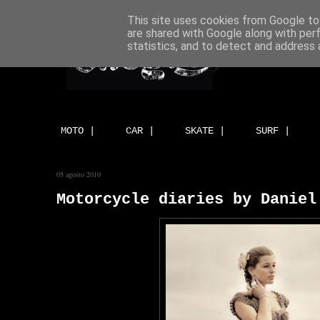
This site uses cookies from Google to 
are shared with Google along with per
statistics, and to detect and address 
MOTO |
CAR |
SKATE |
SURF |
05 agosto 2010
Motorcycle diaries by Daniel