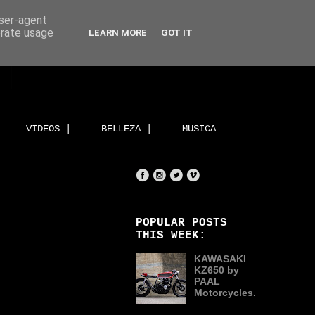
user-agent
erate usage
LEARN MORE
GOT IT
VIDEOS |
BELLEZA |
MUSICA
POPULAR POSTS
THIS WEEK:
KAWASAKI
KZ650 by
PAAL
Motorcycles.