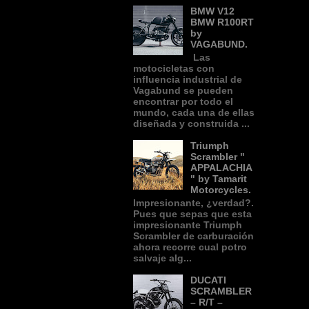
BMW V12
BMW R100RT
by
VAGABUND.
Las
motocicletas con
influencia industrial de
Vagabund se pueden
encontrar por todo el
mundo, cada una de ellas
diseñada y construida ...
Triumph
Scrambler "
APPALACHIA
" by Tamarit
Motorcycles.
Impresionante, ¿verdad?.
Pues que sepas que esta
impresionante Triumph
Scrambler de carburación
ahora recorre cual potro
salvaje alg...
DUCATI
SCRAMBLER
– R/T –