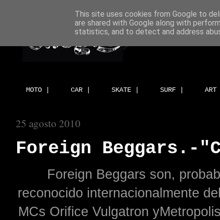
This site uses cookies from Google to deli
are shared with Google along with perform
statistics, and to detect and address abu
MOTO |
CAR |
SKATE |
SURF |
ART
25 agosto 2010
Foreign Beggars.-"
Foreign Beggars son, probab
reconocido internacionalmente del
MCs Orifice Vulgatron yMetropoli