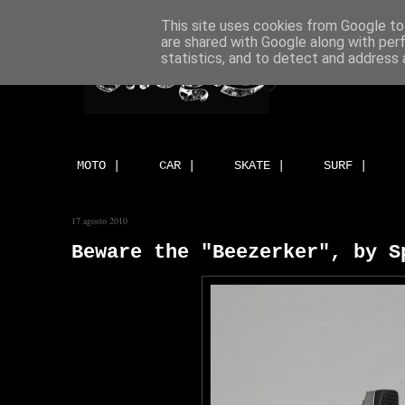
This site uses cookies from Google to 
are shared with Google along with per
statistics, and to detect and address 
MOTO |
CAR |
SKATE |
SURF |
17 agosto 2010
Beware the "Beezerker", by S