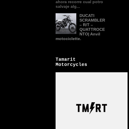
ahora recorre cual potro
salvaje alg...
DUCATI
SCRAMBLER
– R/T –
QUATTROCE
NTO| Anvil
motociclette.
Tamarit
Motorcycles