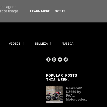
user-agent
erate usage
LEARN MORE
GOT IT
VIDEOS |
BELLEZA |
MUSICA
POPULAR POSTS
THIS WEEK:
KAWASAKI
KZ650 by
PAAL
Motorcycles.