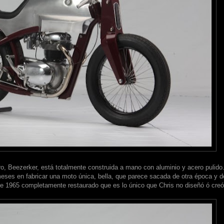
, Beezerker, está totalmente construida a mano con aluminio y acero pulido
ses en fabricar una moto única, bella, que parece sacada de otra época y de
e 1965 completamente restaurado que es lo único que Chris no diseñó ó creó