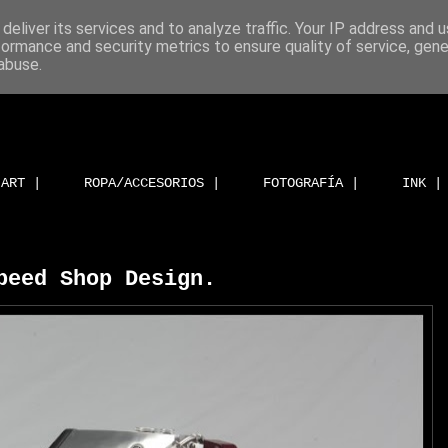
deliver its services and to analyze traffic. Your IP address and 
formance and security metrics to ensure quality of service, gen
abuse.
ART |
ROPA/ACCESORIOS |
FOTOGRAFÍA |
INK |
peed Shop Design.