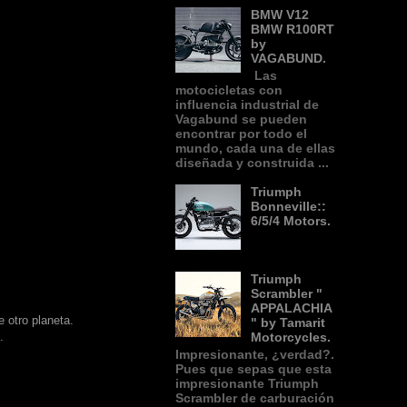
BMW V12
BMW R100RT
by
VAGABUND.
Las
motocicletas con
influencia industrial de
Vagabund se pueden
encontrar por todo el
mundo, cada una de ellas
diseñada y construida ...
Triumph
Bonneville::
6/5/4 Motors.
Triumph
Scrambler "
.
APPALACHIA
 otro planeta.
" by Tamarit
.
Motorcycles.
Impresionante, ¿verdad?.
Pues que sepas que esta
impresionante Triumph
Scrambler de carburación