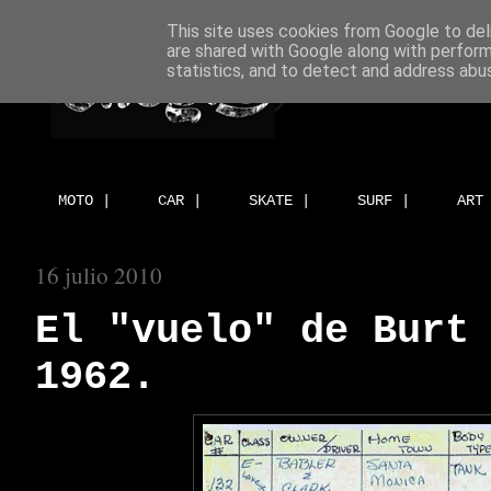
This site uses cookies from Google to deli
are shared with Google along with perform
statistics, and to detect and address abu
MOTO |
CAR |
SKATE |
SURF |
ART
16 julio 2010
El "vuelo" de Burt
1962.