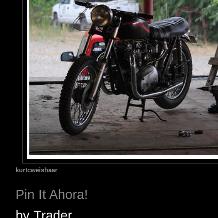
kurtcweishaar
Pin It Ahora!
by
Trader