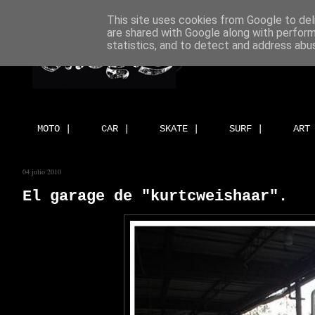
This site uses cookies from Google to deli
are shared with Google along with perform
statistics, and to detect and address abu
MOTO |
CAR |
SKATE |
SURF |
ART
04 julio 2010
El garage de "kurtcweishaar".