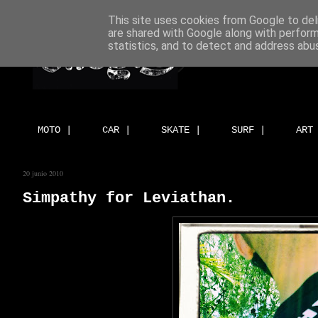
This site uses cookies from Google to deli
are shared with Google along with perform
statistics, and to detect and address abu
MOTO |
CAR |
SKATE |
SURF |
ART
20 junio 2010
Simpathy for Leviathan.