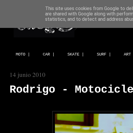
This site uses cookies from Google to deli
are shared with Google along with perform
statistics, and to detect and address abu
MOTO |
CAR |
SKATE |
SURF |
ART
14 junio 2010
Rodrigo - Motocicl