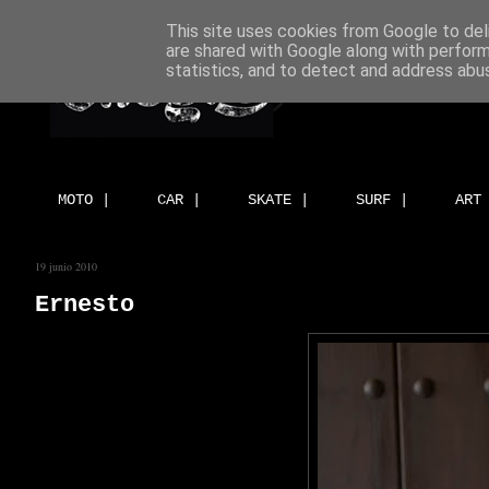
This site uses cookies from Google to deli
are shared with Google along with perform
statistics, and to detect and address abu
MOTO |
CAR |
SKATE |
SURF |
ART
19 junio 2010
Ernesto