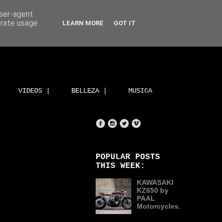
user-agent
erate usage
LEARN MORE
GOT IT
VIDEOS |
BELLEZA |
MUSICA
POPULAR POSTS
THIS WEEK:
KAWASAKI
KZ650 by
PAAL
Motorcycles.