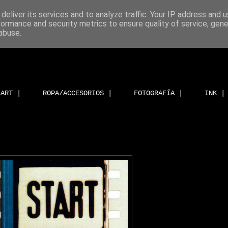
deliver its services and to analyze traffic. Your IP address and 
formance and security metrics to ensure quality of service, gen
abuse.
ART |
ROPA/ACCESORIOS |
FOTOGRAFÍA |
INK |