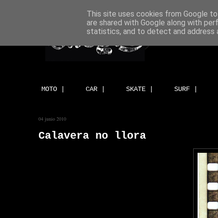
This site uses cookies from Google to 
are shared with Google along with per
statistics, and to detect and address 
MOTO |
CAR |
SKATE |
SURF |
04 junio 2010
Calavera no llora