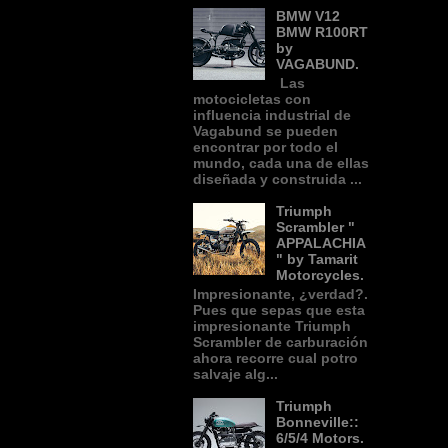
BMW V12
BMW R100RT
by
VAGABUND.
Las
motocicletas con
influencia industrial de
Vagabund se pueden
encontrar por todo el
mundo, cada una de ellas
diseñada y construida ...
Triumph
Scrambler "
APPALACHIA
" by Tamarit
Motorcycles.
Impresionante, ¿verdad?.
Pues que sepas que esta
impresionante Triumph
Scrambler de carburación
ahora recorre cual potro
salvaje alg...
Triumph
Bonneville::
6/5/4 Motors.