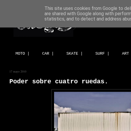
This site uses cookies from Google to deli
are shared with Google along with perform
statistics, and to detect and address abu
MOTO |
CAR |
SKATE |
SURF |
ART
17 mayo 2010
Poder sobre cuatro ruedas.