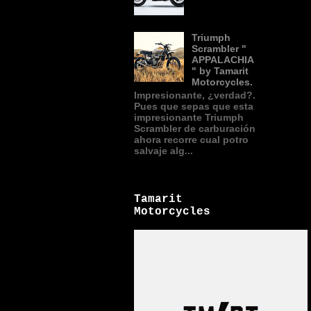
Triumph
Scrambler "
APPALACHIA
" by Tamarit
Motorcycles.
Impresionante, ¿verdad?.
Pues que sepas que esta
impresionante Triumph
Scrambler de carburación
ahora recorre cual potro
salvaje alg...
Tamarit
Motorcycles