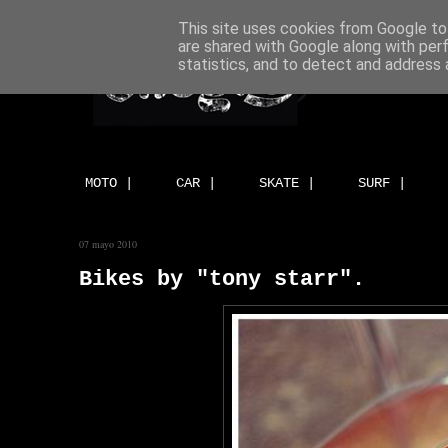
This site uses cookies from Google to 
are shared with Google along with per
statistics, and to detect and address 
MOTO |
CAR |
SKATE |
SURF |
07 mayo 2010
Bikes by "tony starr".