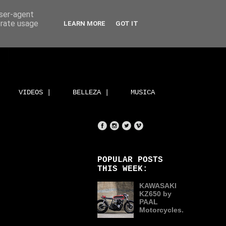
user-agent
erate usage
LEARN MORE
GOT IT
VIDEOS |
BELLEZA |
MUSICA
POPULAR POSTS
THIS WEEK:
KAWASAKI
KZ650 by
PAAL
Motorcycles.