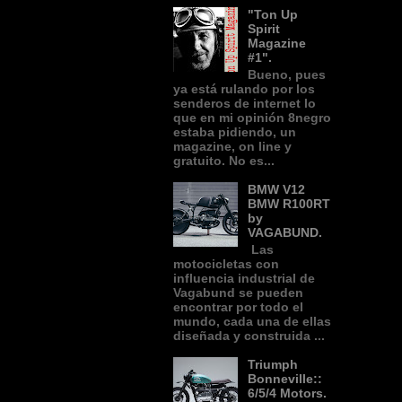
"Ton Up
Spirit
Magazine
#1".
Bueno, pues
ya está rulando por los
senderos de internet lo
que en mi opinión 8negro
estaba pidiendo, un
magazine, on line y
gratuito. No es...
BMW V12
BMW R100RT
by
VAGABUND.
Las
motocicletas con
influencia industrial de
Vagabund se pueden
encontrar por todo el
mundo, cada una de ellas
diseñada y construida ...
Triumph
Bonneville::
6/5/4 Motors.