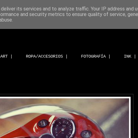
deliver its services and to analyze traffic. Your IP address and 
formance and security metrics to ensure quality of service, gen
abuse.
ART |
ROPA/ACCESORIOS |
FOTOGRAFÍA |
INK |