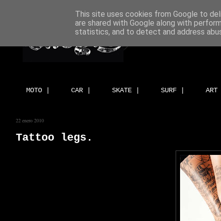
This site uses cookies from Google to deli
are shared with Google along with perform
statistics, and to detect and address abu
MOTO |
CAR |
SKATE |
SURF |
ART
22 enero 2010
Tattoo legs.