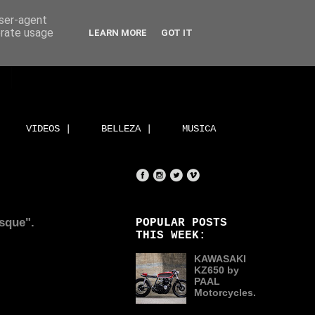
user-agent
erate usage
LEARN MORE
GOT IT
VIDEOS |
BELLEZA |
MUSICA
sque".
POPULAR POSTS
THIS WEEK:
KAWASAKI
KZ650 by
PAAL
Motorcycles.