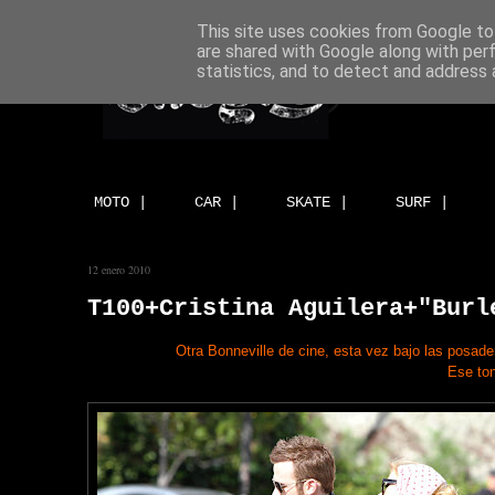
This site uses cookies from Google to 
are shared with Google along with per
statistics, and to detect and address 
MOTO |
CAR |
SKATE |
SURF |
12 enero 2010
T100+Cristina Aguilera+"Burl
Otra Bonneville de cine, esta vez bajo las posader
Ese ton