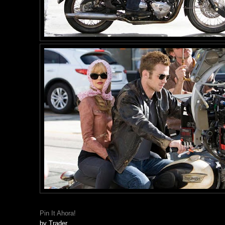
Pin It Ahora!
by
Trader