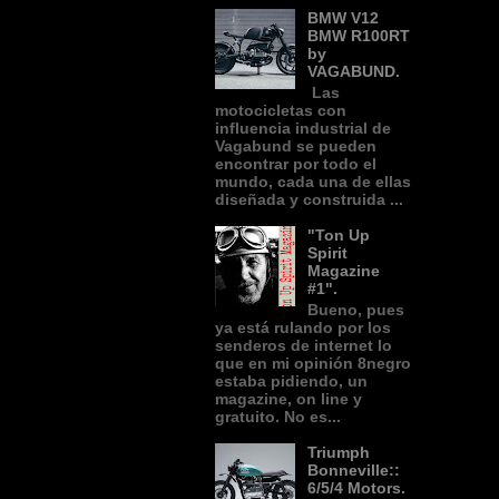
BMW V12
BMW R100RT
by
VAGABUND.
Las
motocicletas con
influencia industrial de
Vagabund se pueden
encontrar por todo el
mundo, cada una de ellas
diseñada y construida ...
"Ton Up
Spirit
Magazine
#1".
Bueno, pues
ya está rulando por los
senderos de internet lo
que en mi opinión 8negro
estaba pidiendo, un
magazine, on line y
gratuito. No es...
Triumph
Bonneville::
6/5/4 Motors.