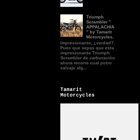
Triumph
Scrambler "
APPALACHIA
" by Tamarit
Motorcycles.
Impresionante, ¿verdad?.
Pues que sepas que esta
impresionante Triumph
Scrambler de carburación
ahora recorre cual potro
salvaje alg...
Tamarit
Motorcycles