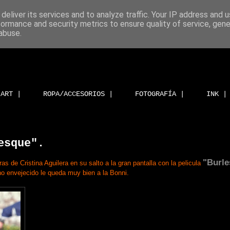
deliver its services and to analyze traffic. Your IP address and 
formance and security metrics to ensure quality of service, gen
abuse.
ART |
ROPA/ACCESORIOS |
FOTOGRAFÍA |
INK |
esque".
"Burle
as de Cristina Aguilera en su salto a la gran pantalla con la pelicula
o envejecido le queda muy bien a la Bonni.