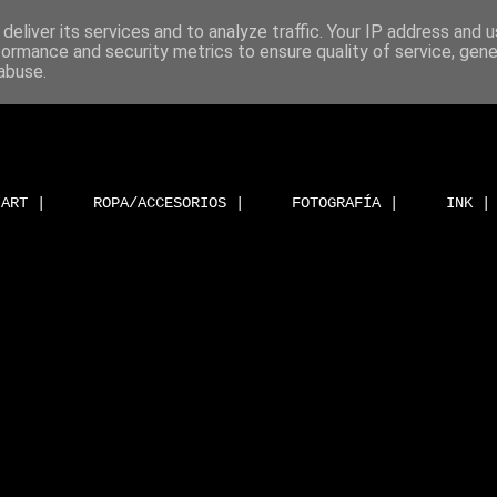
deliver its services and to analyze traffic. Your IP address and 
formance and security metrics to ensure quality of service, gen
abuse.
ART |
ROPA/ACCESORIOS |
FOTOGRAFÍA |
INK |