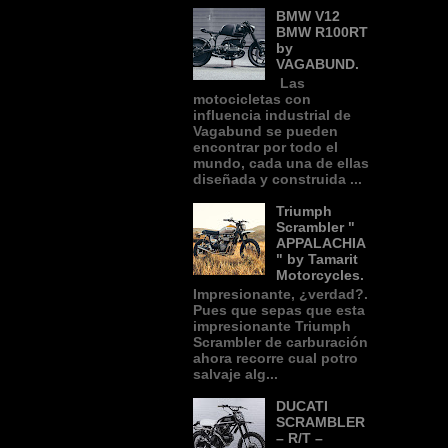
BMW V12
BMW R100RT
by
VAGABUND.
Las
motocicletas con
influencia industrial de
Vagabund se pueden
encontrar por todo el
mundo, cada una de ellas
diseñada y construida ...
Triumph
Scrambler "
APPALACHIA
" by Tamarit
Motorcycles.
Impresionante, ¿verdad?.
Pues que sepas que esta
impresionante Triumph
Scrambler de carburación
ahora recorre cual potro
salvaje alg...
DUCATI
SCRAMBLER
– R/T –