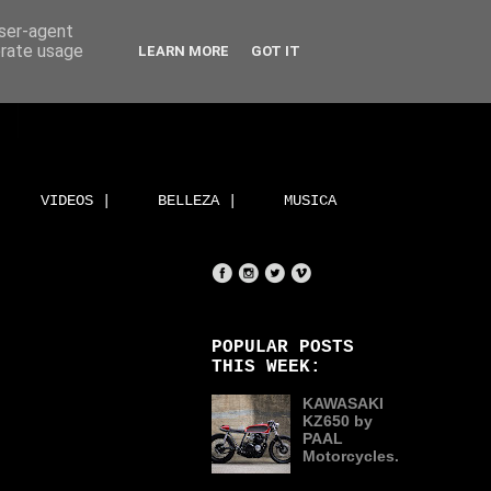
user-agent
erate usage
LEARN MORE
GOT IT
VIDEOS |
BELLEZA |
MUSICA
POPULAR POSTS
THIS WEEK:
KAWASAKI
KZ650 by
PAAL
Motorcycles.