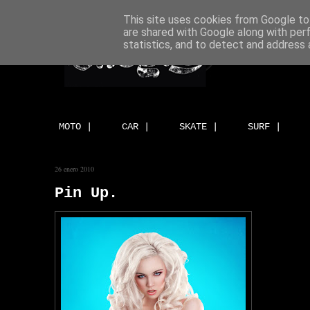
This site uses cookies from Google to 
are shared with Google along with per
statistics, and to detect and address 
MOTO |
CAR |
SKATE |
SURF |
26 enero 2010
Pin Up.