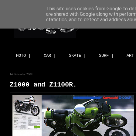
This site uses cookies from Google to deli
are shared with Google along with perform
statistics, and to detect and address abu
MOTO |
CAR |
SKATE |
SURF |
ART
14 diciembre 2009
Z1000 and Z1100R.