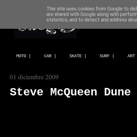
This site uses cookies from Google to deli
are shared with Google along with perform
statistics, and to detect and address abu
MOTO |
CAR |
SKATE |
SURF |
ART
01 diciembre 2009
Steve McQueen Dune