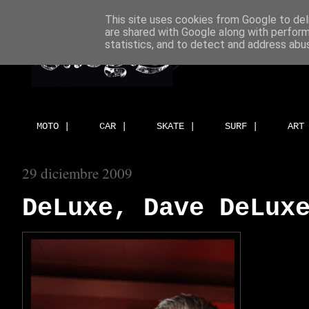
This site uses cookies from Google to deli
are shared with Google along with perform
statistics, and to detect and address abu
MOTO |
CAR |
SKATE |
SURF |
ART
29 diciembre 2009
DeLuxe, Dave DeLux