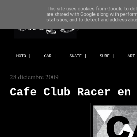
This site uses cookies from Google to deli
are shared with Google along with perform
statistics, and to detect and address abu
MOTO |
CAR |
SKATE |
SURF |
ART
28 diciembre 2009
Cafe Club Racer en