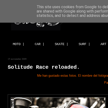
This site uses cookies from Google to deli
are shared with Google along with perform
statistics, and to detect and address abu
MOTO |
CAR |
SKATE |
SURF |
ART
15 noviembre 2009
Solitude Race reloaded.
Me han gustado estas fotos. El nombre del fotógra
Pa