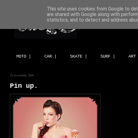
This site uses cookies from Google to deli
are shared with Google along with perform
statistics, and to detect and address abu
MOTO |
CAR |
SKATE |
SURF |
ART
26 noviembre 2009
Pin up.