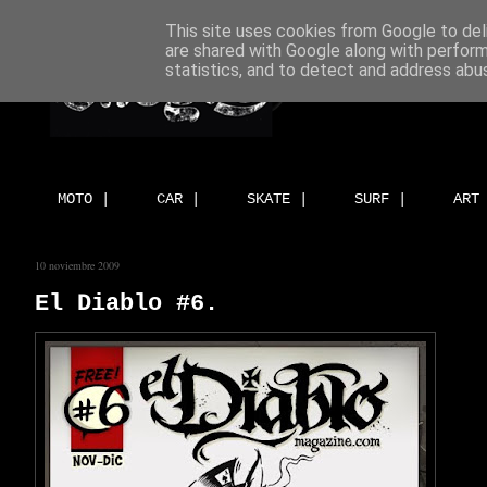
This site uses cookies from Google to deli
are shared with Google along with perform
statistics, and to detect and address abu
MOTO |
CAR |
SKATE |
SURF |
ART
10 noviembre 2009
El Diablo #6.