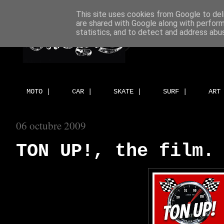
This site uses cookies from Google to deli
are shared with Google along with perform
statistics, and to detect and address abu
MOTO |
CAR |
SKATE |
SURF |
ART
06 octubre 2009
TON UP!, the film.