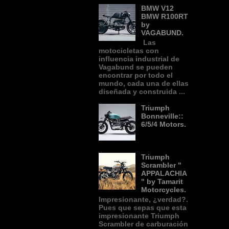
BMW V12
BMW R100RT
by
VAGABUND.
Las
motocicletas con
influencia industrial de
Vagabund se pueden
encontrar por todo el
mundo, cada una de ellas
diseñada y construida ...
Triumph
Bonneville::
6/5/4 Motors.
Triumph
Scrambler "
APPALACHIA
" by Tamarit
Motorcycles.
Impresionante, ¿verdad?.
Pues que sepas que esta
impresionante Triumph
Scrambler de carburación