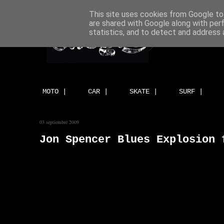
This site uses cookies from Google to 
are shared with Google along with per
statistics, and to detect and address 
MOTO |
CAR |
SKATE |
SURF |
03 septiembre 2009
Jon Spencer Blues Explosion 