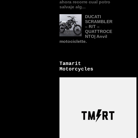
ahora recorre cual potro
salvaje alg...
DUCATI
SCRAMBLER
– R/T –
QUATTROCE
NTO| Anvil
motociclette.
Tamarit
Motorcycles