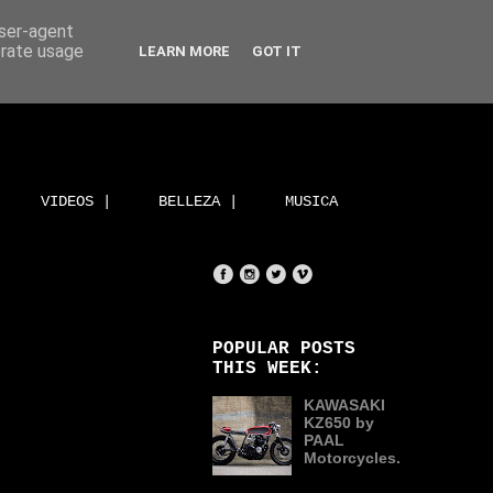
user-agent
erate usage
LEARN MORE
GOT IT
VIDEOS |
BELLEZA |
MUSICA
POPULAR POSTS
THIS WEEK:
KAWASAKI
KZ650 by
PAAL
Motorcycles.