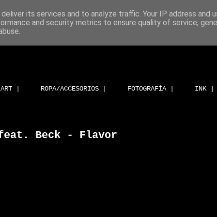
deliver its services and to analyze traffic. Your IP address and 
formance and security metrics to ensure quality of service, gen
abuse.
ART |
ROPA/ACCESORIOS |
FOTOGRAFÍA |
INK |
feat. Beck - Flavor