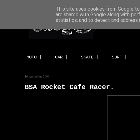
This site uses cookies from Google to 
are shared with Google along with per
statistics, and to detect and address 
MOTO |
CAR |
SKATE |
SURF |
16 septiembre 2009
BSA Rocket Cafe Racer.