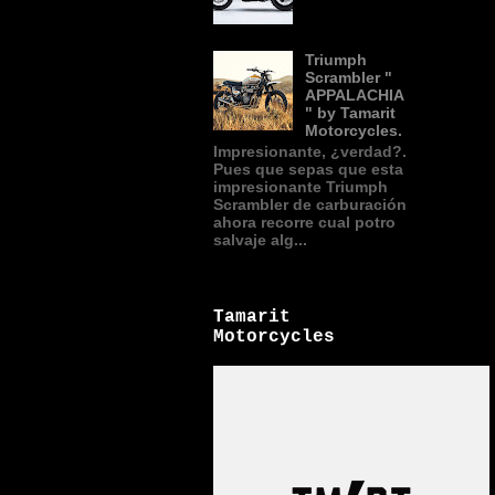
Triumph
Scrambler "
APPALACHIA
" by Tamarit
Motorcycles.
Impresionante, ¿verdad?.
Pues que sepas que esta
impresionante Triumph
Scrambler de carburación
ahora recorre cual potro
salvaje alg...
Tamarit
Motorcycles