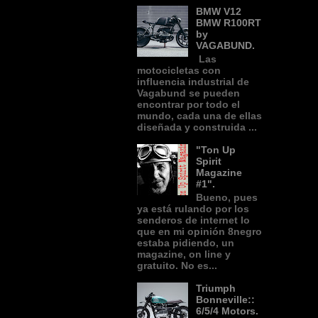
BMW V12
BMW R100RT
by
VAGABUND.
Las
motocicletas con
influencia industrial de
Vagabund se pueden
encontrar por todo el
mundo, cada una de ellas
diseñada y construida ...
"Ton Up
Spirit
Magazine
#1".
Bueno, pues
ya está rulando por los
senderos de internet lo
que en mi opinión 8negro
estaba pidiendo, un
magazine, on line y
gratuito. No es...
Triumph
Bonneville::
6/5/4 Motors.