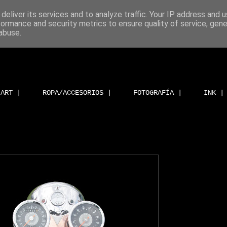
deliver its services and to analyze traffic. Your IP address and 
formance and security metrics to ensure quality of service, gen
abuse.
ART |
ROPA/ACCESORIOS |
FOTOGRAFÍA |
INK |