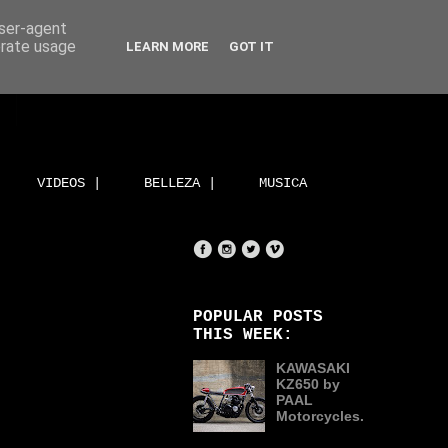
user-agent
erate usage
LEARN MORE
GOT IT
VIDEOS |
BELLEZA |
MUSICA
POPULAR POSTS
THIS WEEK:
KAWASAKI
KZ650 by
PAAL
Motorcycles.