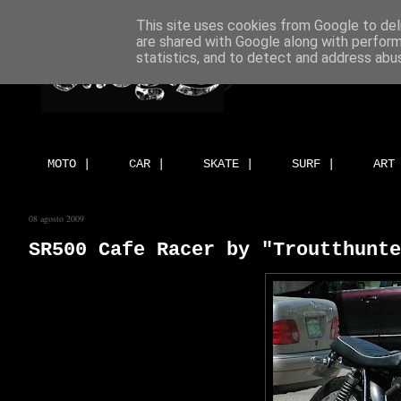
This site uses cookies from Google to deli
are shared with Google along with perform
statistics, and to detect and address abu
MOTO |
CAR |
SKATE |
SURF |
ART
08 agosto 2009
SR500 Cafe Racer by "Troutthunte