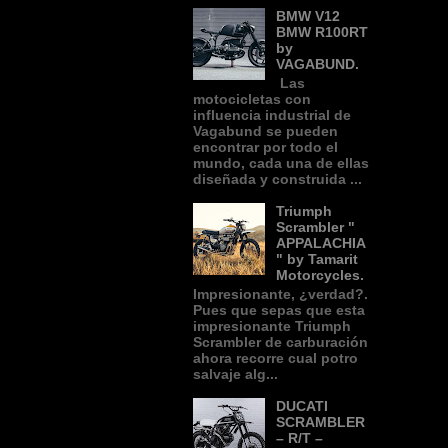
BMW V12
BMW R100RT
by
VAGABUND.
Las
motocicletas con
influencia industrial de
Vagabund se pueden
encontrar por todo el
mundo, cada una de ellas
diseñada y construida ...
Triumph
Scrambler "
APPALACHIA
" by Tamarit
Motorcycles.
Impresionante, ¿verdad?.
Pues que sepas que esta
impresionante Triumph
Scrambler de carburación
ahora recorre cual potro
salvaje alg...
DUCATI
SCRAMBLER
– R/T –