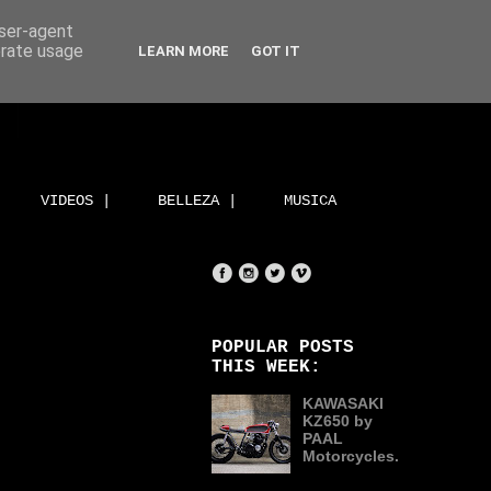
user-agent
erate usage
LEARN MORE
GOT IT
VIDEOS |
BELLEZA |
MUSICA
POPULAR POSTS
THIS WEEK:
KAWASAKI
KZ650 by
PAAL
Motorcycles.