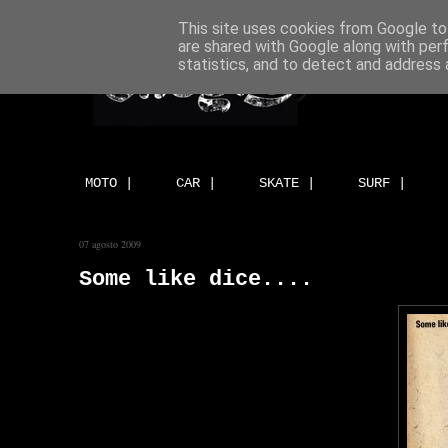
This site uses cookies from Google to 
are shared with Google along with per
statistics, and to detect and address 
MOTO |
CAR |
SKATE |
SURF |
07 agosto 2009
Some like dice....