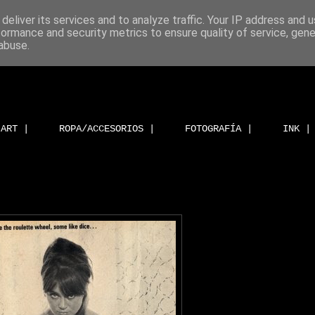
deliver its services and to analyze traffic. Your IP address and 
formance and security metrics to ensure quality of service, gen
abuse.
ART |
ROPA/ACCESORIOS |
FOTOGRAFÍA |
INK |