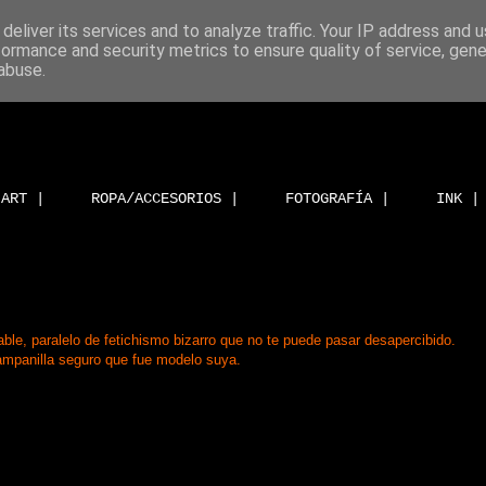
deliver its services and to analyze traffic. Your IP address and 
formance and security metrics to ensure quality of service, gen
abuse.
ART |
ROPA/ACCESORIOS |
FOTOGRAFÍA |
INK |
ble, paralelo de fetichismo bizarro que no te puede pasar desapercibido.
mpanilla seguro que fue modelo suya.