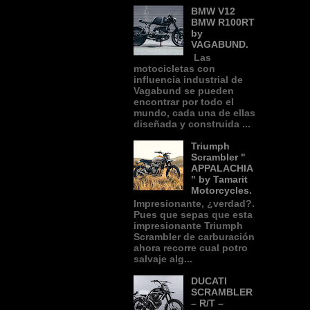
BMW V12
BMW R100RT
by
VAGABUND.
Las
motocicletas con
influencia industrial de
Vagabund se pueden
encontrar por todo el
mundo, cada una de ellas
diseñada y construida ...
Triumph
Scrambler "
APPALACHIA
" by Tamarit
Motorcycles.
Impresionante, ¿verdad?.
Pues que sepas que esta
impresionante Triumph
Scrambler de carburación
ahora recorre cual potro
salvaje alg...
DUCATI
SCRAMBLER
– R/T –