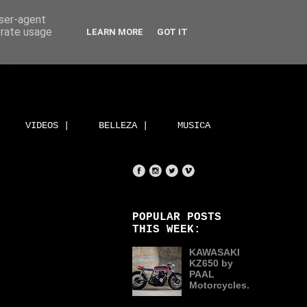
user-agent
erate usage
LEARN MORE
GOT IT
VIDEOS |
BELLEZA |
MUSICA
POPULAR POSTS
THIS WEEK:
KAWASAKI
KZ650 by
PAAL
Motorcycles.