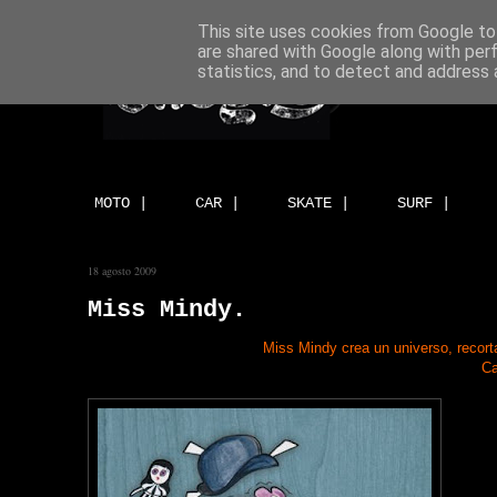
This site uses cookies from Google to 
are shared with Google along with per
statistics, and to detect and address 
MOTO |
CAR |
SKATE |
SURF |
18 agosto 2009
Miss Mindy.
Miss Mindy crea un universo, recorta
Ca