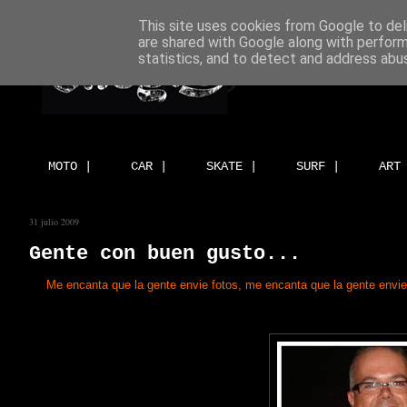
This site uses cookies from Google to deli
are shared with Google along with perform
statistics, and to detect and address abu
MOTO |
CAR |
SKATE |
SURF |
ART
31 julio 2009
Gente con buen gusto...
Me encanta que la gente envie fotos, me encanta que la gente envi