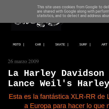
This site uses cookies from Google to deli
are shared with Google along with perform
statistics, and to detect and address abu
MOTO |
CAR |
SKATE |
SURF |
ART
26 marzo 2009
La Harley Davidson
Lance Weil's Harle
Esta es la fantástica XLR-RR de 
a Europa para hacer lo que 