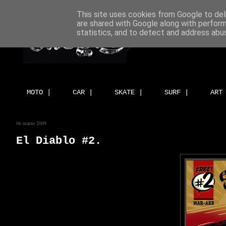
This site uses cookies from Google to deli
are shared with Google along with perform
statistics, and to detect and address abu
MOTO |
CAR |
SKATE |
SURF |
ART
06 marzo 2009
El Diablo #2.