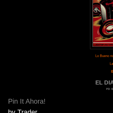
Lo Bueno no
La
EL D
PD: G
Pin It Ahora!
by
Trader