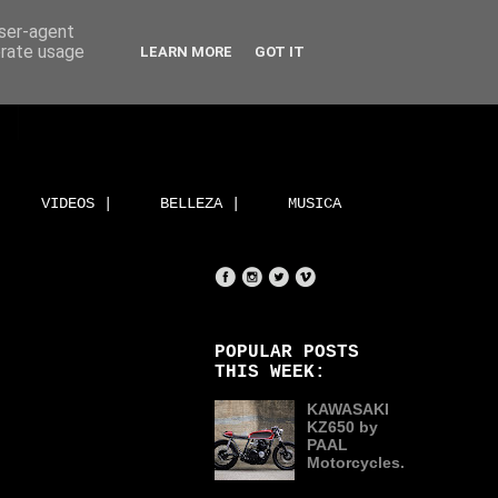
user-agent
erate usage
LEARN MORE
GOT IT
VIDEOS |
BELLEZA |
MUSICA
POPULAR POSTS
THIS WEEK:
KAWASAKI
KZ650 by
PAAL
Motorcycles.