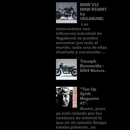
BMW V12
BMW R100RT
by
VAGABUND.
Las
motocicletas con
influencia industrial de
Vagabund se pueden
encontrar por todo el
mundo, cada una de ellas
diseñada y construida ...
Triumph
Bonneville::
6/5/4 Motors.
"Ton Up
Spirit
Magazine
#1".
Bueno, pues
ya está rulando por los
senderos de internet lo
que en mi opinión 8negro
estaba pidiendo, un