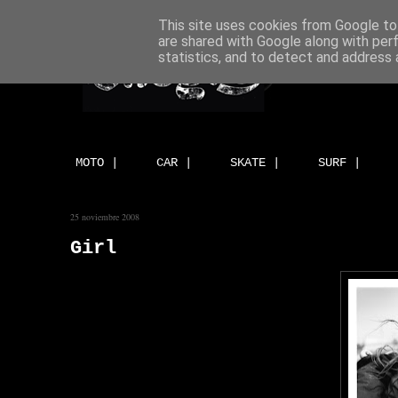
This site uses cookies from Google to 
are shared with Google along with per
statistics, and to detect and address 
MOTO |
CAR |
SKATE |
SURF |
25 noviembre 2008
Girl