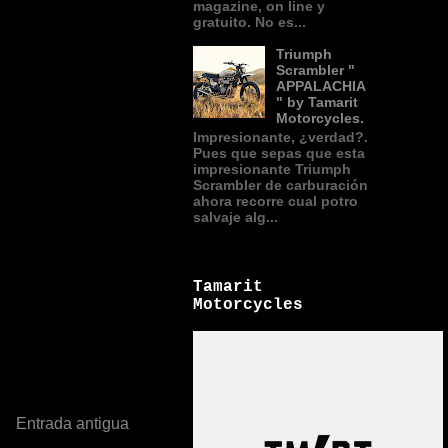
magazine, on line y
gratuito. No es...
Triumph
Scrambler "
APPALACHIA
" by Tamarit
Motorcycles.
Impresionante, ¿verdad?.
Pues que sepas que esta
impresionante Triumph
Scrambler de carburación
ahora recorre cual potro
salvaje alg...
Tamarit
Motorcycles
Entrada antigua