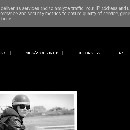
deliver its services and to analyze traffic. Your IP address and 
formance and security metrics to ensure quality of service, gen
abuse.
ART |
ROPA/ACCESORIOS |
FOTOGRAFÍA |
INK |