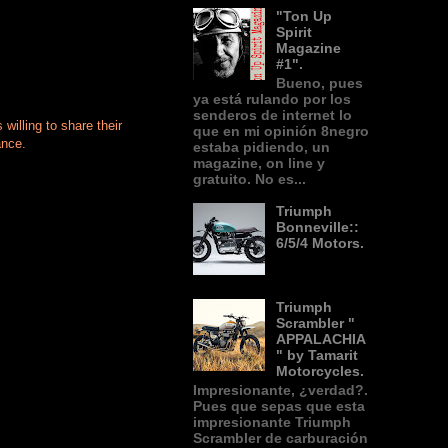
"Ton Up
Spirit
Magazine
#1".
Bueno, pues
ya está rulando por los
senderos de internet lo
willing to share their
que en mi opinión 8negro
ance.
estaba pidiendo, un
magazine, on line y
gratuito. No es...
Triumph
Bonneville::
6/5/4 Motors.
Triumph
Scrambler "
APPALACHIA
" by Tamarit
Motorcycles.
Impresionante, ¿verdad?.
Pues que sepas que esta
impresionante Triumph
Scrambler de carburación