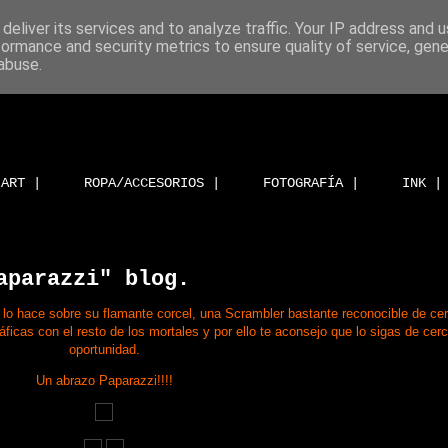
deliver its services and to analyze traffic. Your IP address and 
formance and security metrics to ensure quality of service, gen
abuse.
ART |
ROPA/ACCESORIOS |
FOTOGRAFÍA |
INK |
aparazzi" blog.
 lo hace sobre su flamante corcel, una Scrambler bastante reconocible de cer
ficas con el resto de los mortales y por ello te aconsejo que lo sigas de cerc
oportunidad.
Un abrazo Paparazzi!!!!