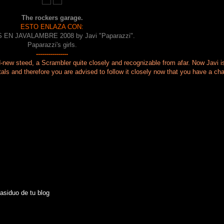
The rockers garage.
ESTO ENLAZA CON:
 EN JAVALAMBRE 2008 by Javi "Paparazzi".
Paparazzi's girls.
----------------
-new steed, a Scrambler quite closely and recognizable from afar. Now Javi is 
als and therefore you are advised to follow it closely now that you have a ch
asiduo de tu blog