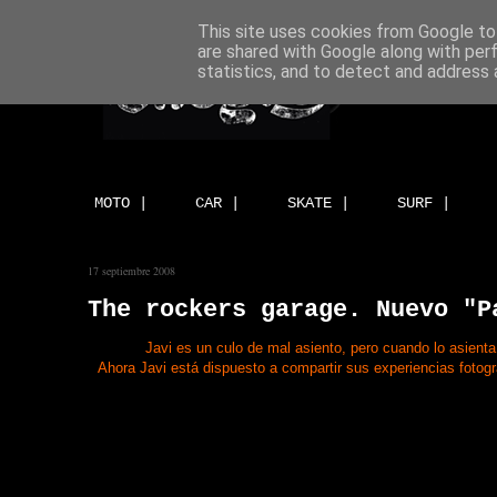
This site uses cookies from Google to 
are shared with Google along with per
statistics, and to detect and address 
MOTO |
CAR |
SKATE |
SURF |
17 septiembre 2008
The rockers garage. Nuevo "P
Javi es un culo de mal asiento, pero cuando lo asienta
Ahora Javi está dispuesto a compartir sus experiencias fotográ