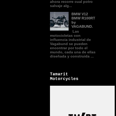
ahora recorre cual potro
salvaje alg...
BMW V12
BMW R100RT
by
VAGABUND.
Las
motocicletas con
influencia industrial de
Vagabund se pueden
encontrar por todo el
mundo, cada una de ellas
diseñada y construida ...
Tamarit
Motorcycles