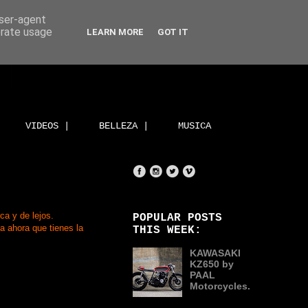
user-agent
erate usage
LEARN MORE
GOT IT
VIDEOS |
BELLEZA |
MUSICA
ca y de lejos.
POPULAR POSTS
a ahora que tienes la
THIS WEEK:
KAWASAKI
KZ650 by
PAAL
Motorcycles.