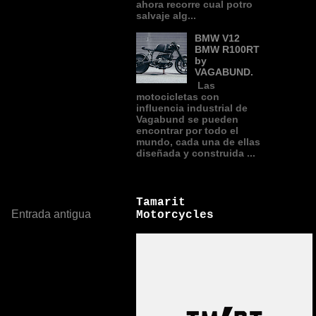
ahora recorre cual potro
salvaje alg...
BMW V12
BMW R100RT
by
VAGABUND.
Las
motocicletas con
influencia industrial de
Vagabund se pueden
encontrar por todo el
mundo, cada una de ellas
diseñada y construida ...
Tamarit
Entrada antigua
Motorcycles