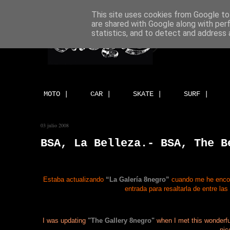
This site uses cookies from Google to 
are shared with Google along with per
statistics, and to detect and address 
MOTO |
CAR |
SKATE |
SURF |
03 julio 2008
BSA, La Belleza.- BSA, The B
Estaba actualizando
“La Galería 8negro”
cuando me he encont
entrada para resaltarla de entre l
I was updating
"The Gallery 8negro"
when I met this wonderful 
nic