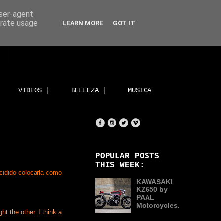
user-agent
erate usage
LEARN MORE
GOT IT
VIDEOS |
BELLEZA |
MUSICA
POPULAR POSTS
THIS WEEK:
cidido colocarla como
KAWASAKI
KZ650 by
PAAL
Motorcycles.
ht the other. I think a