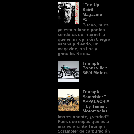
"Ton Up
Spirit
Magazine
#1".
Bueno, pues
ya está rulando por los
senderos de internet lo
que en mi opinión 8negro
estaba pidiendo, un
magazine, on line y
gratuito. No es...
Triumph
Bonneville::
6/5/4 Motors.
Triumph
Scrambler "
APPALACHIA
" by Tamarit
Motorcycles.
Impresionante, ¿verdad?.
Pues que sepas que esta
impresionante Triumph
Scrambler de carburación