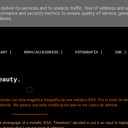
deliver its services and to analyze traffic. Your IP address and 
formance and security metrics to ensure quality of service, gen
abuse.
ART |
ROPA/ACCESORIOS |
FOTOGRAFÍA |
INK |
eauty.
rado con esta magnifica fotografía de una metálica BSA. Por lo tanto he de
as demás. Me parece una bella modificación que no me canso de admirar.
--------------------------------
photograph of a metallic BSA. Therefore I decided to put it as input to highlig
e change that I am not tired of admiring.