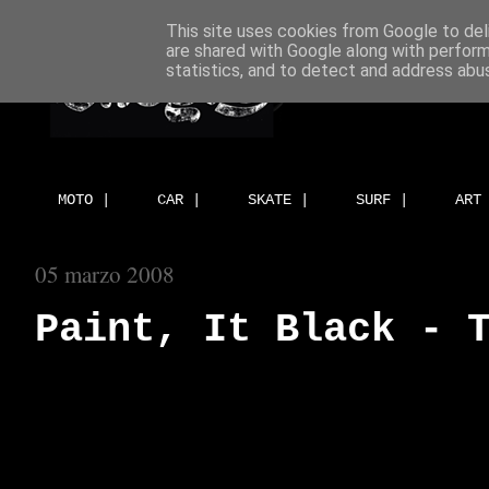
This site uses cookies from Google to deli
are shared with Google along with perform
statistics, and to detect and address abu
MOTO |
CAR |
SKATE |
SURF |
ART
05 marzo 2008
Paint, It Black - 