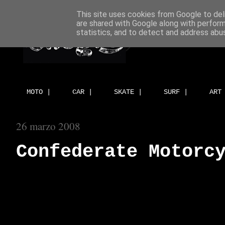
This site uses cookies from Google to deli
are shared with Google along with perform
statistics, and to detect and address abu
MOTO |
CAR |
SKATE |
SURF |
ART
26 marzo 2008
Confederate Motorc