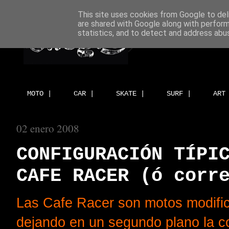
This site uses cookies from Google to deli
are shared with Google along with perform
statistics, and to detect and address abu
MOTO |
CAR |
SKATE |
SURF |
ART
02 enero 2008
CONFIGURACIÓN TÍPI
CAFE RACER (ó corr
Las Cafe Racer son motos modific
dejando en un segundo plano la co