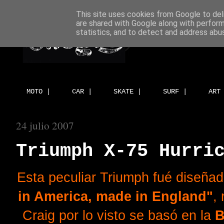
This site uses cookies from Google to deli
are shared with Google along with perform
statistics, and to detect and address abu
MOTO |
CAR |
SKATE |
SURF |
ART
24 julio 2007
Triumph X-75 Hurri
Esta peculiar Triumph fué diseñad
in America, made in England"
,
Craig por lo visto se basó en la
B