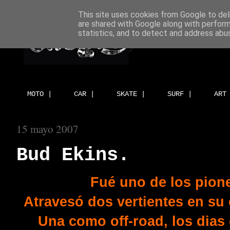
This site uses cookies from Google to deli
are shared with Google along with perform
statistics, and to detect and address abu
MOTO |
CAR |
SKATE |
SURF |
ART
15 mayo 2007
Bud Ekins.
Fué uno de los pione
Atravesó dos vertientes en su
Una como off-road, los dias 