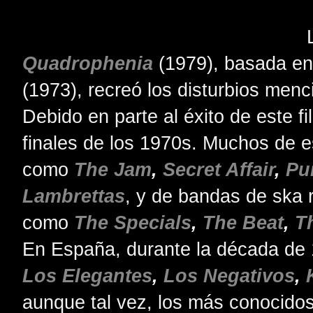
Quadrophenia
(1979), basada en
(1973), recreó los disturbios men
Debido en parte al éxito de este f
finales de los 1970s. Muchos de e
como
The Jam
,
Secret Affair
,
Pu
Lambrettas
, y de bandas de ska 
como
The Specials
,
The Beat
,
T
En España, durante la década de
Los Elegantes
,
Los Negativos
,
aunque tal vez, los más conocido