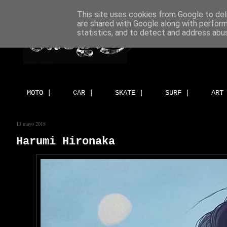
This site uses cookies from Google to deli
are shared with Google along with perform
statistics, and to detect and address abu
MOTO |
CAR |
SKATE |
SURF |
ART
13 mayo 2018
Harumi Hironaka