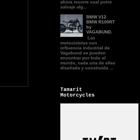
ahora recorre cual potro
salvaje alg...
BMW V12
BMW R100RT
by
VAGABUND.
Las
motocicletas con
influencia industrial de
Vagabund se pueden
encontrar por todo el
mundo, cada una de ellas
diseñada y construida ...
Tamarit
Motorcycles