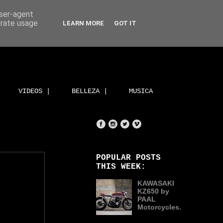
user-agent
erate usage
LEARN MORE
GOT IT
VIDEOS |
BELLEZA |
MUSICA
POPULAR POSTS
THIS WEEK:
KAWASAKI
KZ650 by
PAAL
Motorcycles.