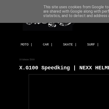
This site uses cookies from Google to 
are shared with Google along with per
statistics, and to detect and address 
MOTO |
CAR |
SKATE |
SURF |
10 febrero 2018
X.G100 Speedking | NEXX HELM