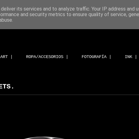
deliver its services and to analyze traffic. Your IP address and 
formance and security metrics to ensure quality of service, gen
abuse.
ART |
ROPA/ACCESORIOS |
FOTOGRAFÍA |
INK |
ETS.