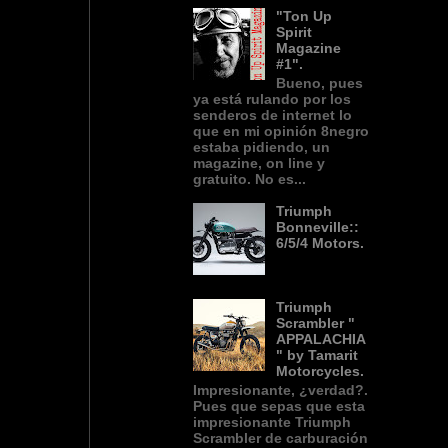
"Ton Up
Spirit
Magazine
#1".
Bueno, pues
ya está rulando por los
senderos de internet lo
que en mi opinión 8negro
estaba pidiendo, un
magazine, on line y
gratuito. No es...
Triumph
Bonneville::
6/5/4 Motors.
Triumph
Scrambler "
APPALACHIA
" by Tamarit
Motorcycles.
Impresionante, ¿verdad?.
Pues que sepas que esta
impresionante Triumph
Scrambler de carburación