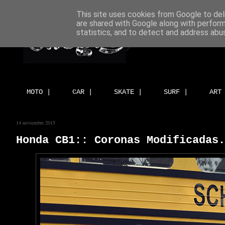
This site uses cookies from Google to deli
are shared with Google along with perform
statistics, and to detect and address abu
MOTO |
CAR |
SKATE |
SURF |
ART
14 noviembre 2015
Honda CB1:: Coronas Modificadas.