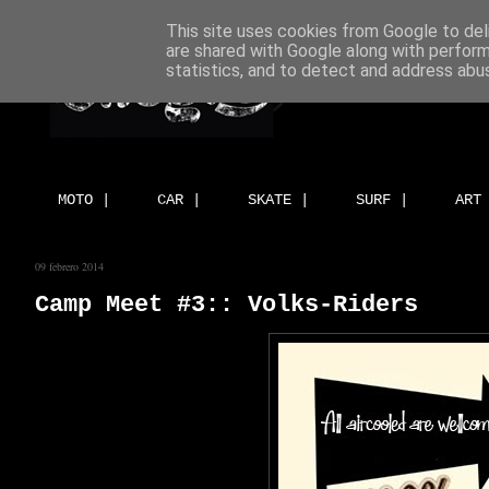
This site uses cookies from Google to deli
are shared with Google along with perform
statistics, and to detect and address abu
MOTO |
CAR |
SKATE |
SURF |
ART
09 febrero 2014
Camp Meet #3:: Volks-Riders