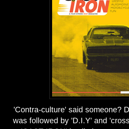
'Contra-culture' said someone? De
was followed by 'D.I.Y' and 'cros