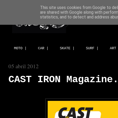
This site uses cookies from Google to deli
are shared with Google along with perform
statistics, and to detect and address abu
MOTO |
CAR |
SKATE |
SURF |
ART
05 abril 2012
CAST IRON Magazine