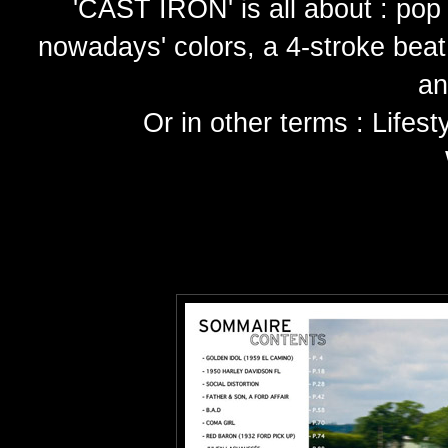
'CAST IRON' is all about : pop 
nowadays' colors, a 4-stroke bea
an
Or in other terms : Lifest