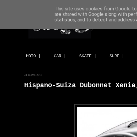
This site uses cookies from Google to 
are shared with Google along with per
statistics, and to detect and address 
MOTO |
CAR |
SKATE |
SURF |
21 marzo 2011
Hispano-Suiza Dubonnet Xenia