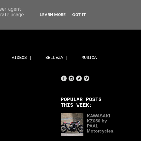
user-agent
erate usage
LEARN MORE
GOT IT
VIDEOS |
BELLEZA |
MUSICA
POPULAR POSTS
THIS WEEK:
KAWASAKI
KZ650 by
PAAL
Motorcycles.