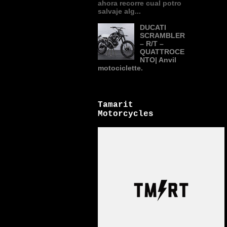
ahora recorre cual potro
salvaje alg...
DUCATI
SCRAMBLER
– R/T –
QUATTROCE
NTO| Anvil
motociclette.
Tamarit
Motorcycles