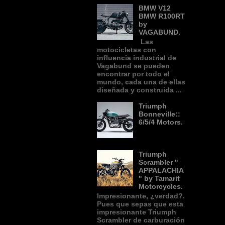
BMW V12
BMW R100RT
by
VAGABUND.
Las
motocicletas con
influencia industrial de
Vagabund se pueden
encontrar por todo el
mundo, cada una de ellas
diseñada y construida ...
Triumph
Bonneville::
6/5/4 Motors.
Triumph
Scrambler "
APPALACHIA
" by Tamarit
Motorcycles.
Impresionante, ¿verdad?.
Pues que sepas que esta
impresionante Triumph
Scrambler de carburación