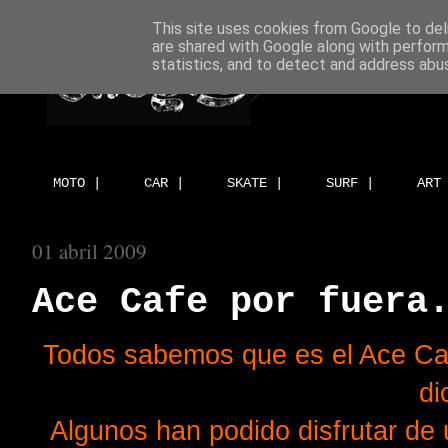
This site uses cookies from Google to deli
are shared with Google along with perform
statistics, and to detect and address abu
MOTO |
CAR |
SKATE |
SURF |
ART
01 abril 2009
Ace Cafe por fuera
Todos sabemos que es el Ace Caf
di
Algunos han podido disfrutar de 