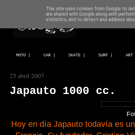
This site uses cookies from Google to deli
are shared with Google along with perform
statistics, and to detect and address abu
MOTO |
CAR |
SKATE |
SURF |
ART
25 abril 2007
Japauto 1000 cc.
Fo
Hoy en día Japauto todavía es u